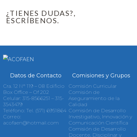
¿TIENES DUDAS?,
ESCRÍBENOS.
Datos de Contacto
Comisiones y Grupos
Cra. 12 N° 119 – 08 Edificio
Comisión Curricular
Box Office – Of 202
Comisión de
Celular: 315-8566251 – 315-
Aseguramiento de la
3543479
Calidad
Teléfono: Tel. (571) 6951864
Comisión de Desarrollo
Correo:
Investigativo, Innovación y
acofaen@hotmail.com
Comunicación Científica
Comisión de Desarrollo
Docente, Disciplinar y