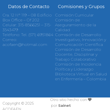
Datos de Contacto
Comisiones y Grupos
Cra. 12 N° 119 – 08 Edificio
Comisión Curricular
Box Office – Of 202
Comisión de
Celular: 315-8566251 – 315-
Aseguramiento de la
3543479
Calidad
Teléfono: Tel. (571) 6951864
Comisión de Desarrollo
Correo:
Investigativo, Innovación y
acofaen@hotmail.com
Comunicación Científica
Comisión de Desarrollo
Docente, Disciplinar y
Trabajo Colaborativo
Comisión de Incidencia
Política у Liderazgo
Biblioteca Virtual en Salud
en Enfermería – Colombia
Otro sitio hecho con
Copyright © 2025
por
Sainet
ACOFAEN