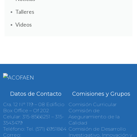
Talleres
Videos
Datos de Contacto
Comisiones y Grupos
Cra. 12 N° 119 – 08 Edificio
Comisión Curricular
Box Office – Of 202
Comisión de
Celular: 315-8566251 – 315-
Aseguramiento de la
3543479
Calidad
Teléfono: Tel. (571) 6951864
Comisión de Desarrollo
Correo:
Investigativo, Innovación y