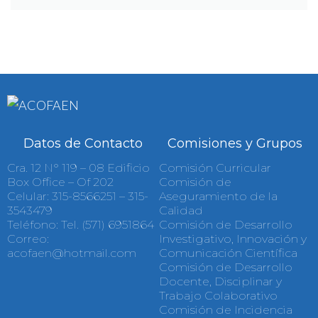
Datos de Contacto
Comisiones y Grupos
Cra. 12 N° 119 – 08 Edificio
Comisión Curricular
Box Office – Of 202
Comisión de
Celular: 315-8566251 – 315-
Aseguramiento de la
3543479
Calidad
Teléfono: Tel. (571) 6951864
Comisión de Desarrollo
Correo:
Investigativo, Innovación y
acofaen@hotmail.com
Comunicación Científica
Comisión de Desarrollo
Docente, Disciplinar y
Trabajo Colaborativo
Comisión de Incidencia