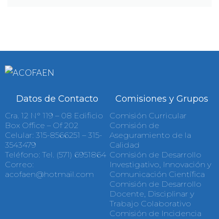
Datos de Contacto
Comisiones y Grupos
Cra. 12 N° 119 – 08 Edificio
Comisión Curricular
Box Office – Of 202
Comisión de
Celular: 315-8566251 – 315-
Aseguramiento de la
3543479
Calidad
Teléfono: Tel. (571) 6951864
Comisión de Desarrollo
Correo:
Investigativo, Innovación y
acofaen@hotmail.com
Comunicación Científica
Comisión de Desarrollo
Docente, Disciplinar y
Trabajo Colaborativo
Comisión de Incidencia