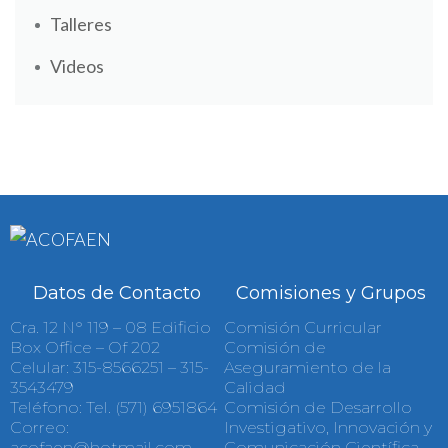
Talleres
Videos
Datos de Contacto
Comisiones y Grupos
Cra. 12 N° 119 – 08 Edificio
Comisión Curricular
Box Office – Of 202
Comisión de
Celular: 315-8566251 – 315-
Aseguramiento de la
3543479
Calidad
Teléfono: Tel. (571) 6951864
Comisión de Desarrollo
Correo:
Investigativo, Innovación y
acofaen@hotmail.com
Comunicación Científica