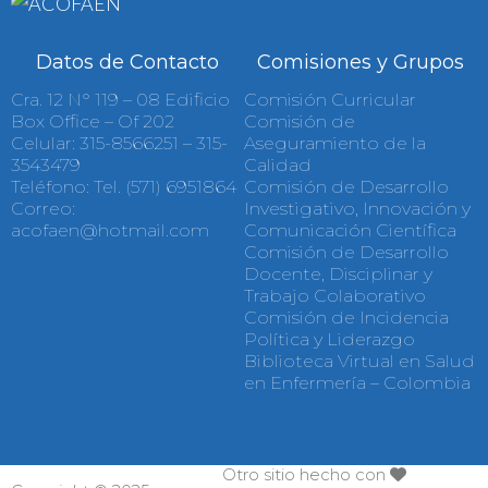
Datos de Contacto
Comisiones y Grupos
Cra. 12 N° 119 – 08 Edificio
Comisión Curricular
Box Office – Of 202
Comisión de
Celular: 315-8566251 – 315-
Aseguramiento de la
3543479
Calidad
Teléfono: Tel. (571) 6951864
Comisión de Desarrollo
Correo:
Investigativo, Innovación y
acofaen@hotmail.com
Comunicación Científica
Comisión de Desarrollo
Docente, Disciplinar y
Trabajo Colaborativo
Comisión de Incidencia
Política у Liderazgo
Biblioteca Virtual en Salud
en Enfermería – Colombia
Otro sitio hecho con