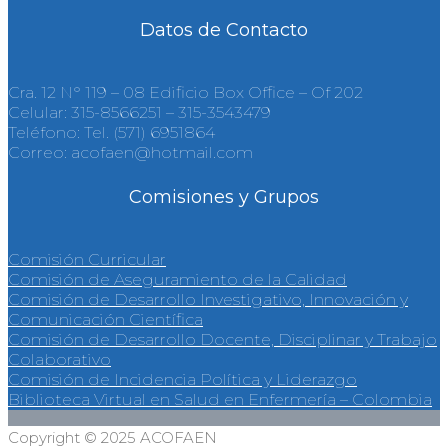
Datos de Contacto
Cra. 12 N° 119 – 08 Edificio Box Office – Of 202
Celular: 315-8566251 – 315-3543479
Teléfono: Tel. (571) 6951864
Correo: acofaen@hotmail.com
Comisiones y Grupos
Comisión Curricular
Comisión de Aseguramiento de la Calidad
Comisión de Desarrollo Investigativo, Innovación y
Comunicación Científica
Comisión de Desarrollo Docente, Disciplinar y Trabajo
Colaborativo
Comisión de Incidencia Política у Liderazgo
Biblioteca Virtual en Salud en Enfermería – Colombia
Copyright © 2025 ACOFAEN