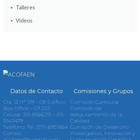
Talleres
Videos
Datos de Contacto
Comisiones y Grupos
Cra. 12 N° 119 – 08 Edificio
Comisión Curricular
Box Office – Of 202
Comisión de
Celular: 315-8566251 – 315-
Aseguramiento de la
3543479
Calidad
Teléfono: Tel. (571) 6951864
Comisión de Desarrollo
Correo:
Investigativo, Innovación y
acofaen@hotmail.com
Comunicación Científica