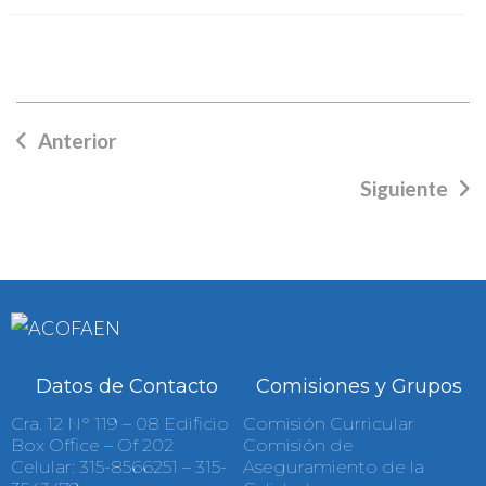
Anterior
Siguiente
Datos de Contacto
Comisiones y Grupos
Cra. 12 N° 119 – 08 Edificio
Comisión Curricular
Box Office – Of 202
Comisión de
Celular: 315-8566251 – 315-
Aseguramiento de la